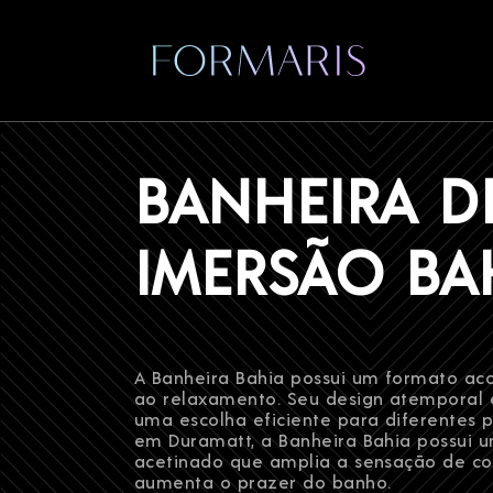
Início
/
Produtos
/
Salas de Banho
/
Banheiras/SPA
/ BAN
BANHEIRA D
IMERSÃO BA
A Banheira Bahia possui um formato aco
ao relaxamento. Seu design atemporal e
uma escolha eficiente para diferentes p
em Duramatt, a Banheira Bahia possui
Contato
acetinado que amplia a sensação de co
aumenta o prazer do banho.