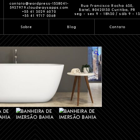
contato@wordpress-1538041-
Rua Francisco Rocha 630,
5937979.cloudwaysapps.com
Batel, 80420130 Curitiba, PR
+55 41 3029 6070
seg ~ sex 9 ~ 18h30 / sáb 9 ~ 13
+55 41 9717 0068
Sobre
Blog
Contato
🔍