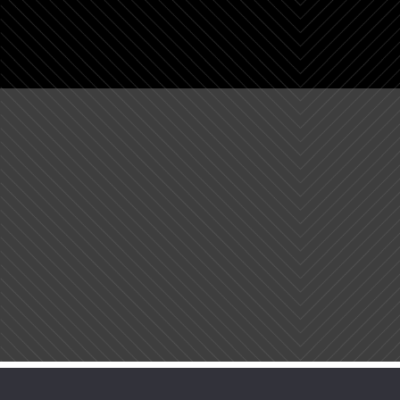
—
contato@wordpress-1538041-5937979.cloudwaysapps.com
+55 41 3029 6070
+55 41 9717 0068
Rua Francisco Rocha 630, Batel, 80420130 Curitiba, PR
seg ~ sex 9 ~ 18h30 / sáb 9 ~ 13