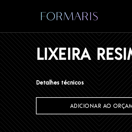
Início
/
Produtos
/
Acessórios
/
Lixeiras
/ LIXEIRA RESIMET
LIXEIRA RES
Detalhes técnicos
ADICIONAR AO ORÇA
Contato