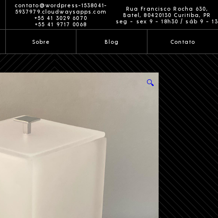
contato@wordpress-1538041-
Rua Francisco Rocha 630,
5937979.cloudwaysapps.com
Batel, 80420130 Curitiba, PR
+55 41 3029 6070
seg ~ sex 9 ~ 18h30 / sáb 9 ~ 13
+55 41 9717 0068
Sobre
Blog
Contato
🔍