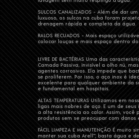
SULCOS CANALIZADOS - Além de dar um 
luxuoso, os sulcos na cuba foram proje
drenagem rápida e completa da água.
RALOS RECUADOS - Mais espaço utilizáve
colocar louças e mais espaço dentro do
LIVRE DE BACTÉRIAS Uma das característi
Camada Passiva, invisível a olho nú, mas
agentes corrosivos. Ela impede que bac
se proliferem. Por isso, o aço inox é ide
excelente para qualquer ambiente da s
e fundamental em hospitais.
ALTAS TEMPERATURAS Utilizamos em noss
ligas mais nobres de aço. E um de seus 
a alta resistência ao calor. Assim, você 
produtos sem se preocupar com danos e
FÁCIL LIMPEZA E MANUTENÇÃO É muito si
manter sua cuba Arell™, basta água e d