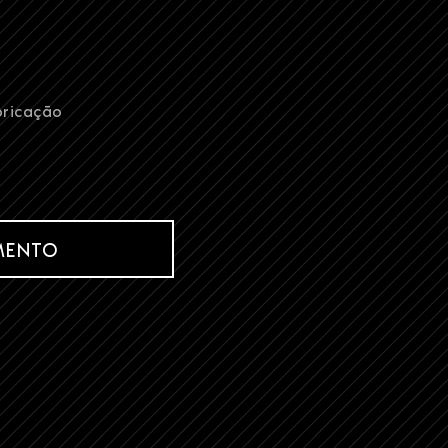
bricação
MENTO