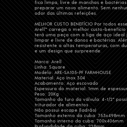
fica limpa, livre de manchas e bactéria
preparar um novo alimento. Sem nenhum
odor das últimas refeições.
MELHOR CUSTO BENEFÍCIO Por todos esses
Arell™ carrega o melhor custo-benefíci
terá uma peça com a liga de aço ideal p
limpar e livre de danos e bactérias. A
resistente a altas temperaturas, com d
e um design que surpreende.
Marca: Arell
Linha: Square
Modelo: ARE-SA105-PF FARMHOUSE
Material: Aço Inox 304
Acabamento: Aço escovado
Espessura do material: 1mm de espessu
Peso: 20Kg
Tamanho do furo da válvula: 4-1/2" poss
triturador de alimentos
Não possui escape (ladrão)
Tamanho externo da cuba: 753x498mm
Tamanho interno da cuba: 700x406mm
Profundidade da cuba: 228mm