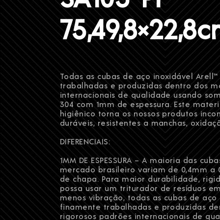
75,49,8×22,8
Todas as cubas de aço inoxidável Arel
trabalhadas e produzidas dentro dos ma
internacionais de qualidade usando som
304 com 1mm de espessura. Este materi
higiênico torna os nossos produtos in
duráveis, resistentes a manchas, oxidaç
DIFERENCIAIS:
1MM DE ESPESSURA – A maioria das cuba
Contato
mercado brasileiro variam de 0,4mm a
de chapa. Para maior durabilidade, rigi
possa usar um triturador de resíduos 
menos vibração, todas as cubas de aço i
finamente trabalhadas e produzidas de
rigorosos padrões internacionais de qu