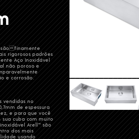
cm
l™ sãofinamente
is rigorosos padrões
ente Aço Inoxidável
al não poroso e
comparavelmente
ão e corrosão.
s vendidas no
 0,7mm de espessura
dez, e para que você
em sua cuba com muito
noxidável Arell™ são
ntro dos mais
alidade usando