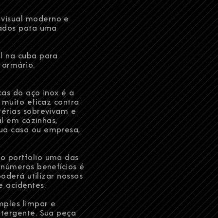
E-MAIL
visual moderno e
tados pata uma
l na cuba para
ESTADO
 armário.
cas do aço inox é a
 muito eficaz contra
MENSAGEM
térias sobrevivam e
al em cozinhas,
ua casa ou empresa,
o portfolio uma das
inúmeros benefícios é
poderá utilizar nossos
 acidentes.
mples limpar e
etergente. Sua peça