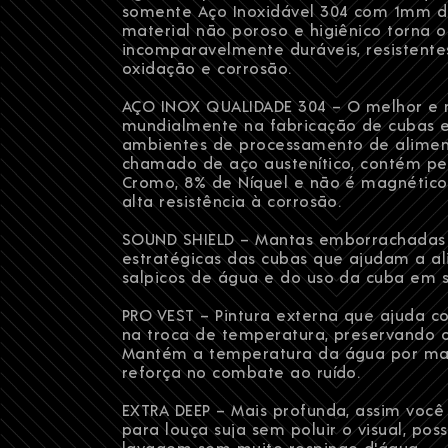
somente Aço Inoxidável 304 com 1mm de
material não poroso e higiênico torna 
incomparavelmente duráveis, resistente
oxidação e corrosão.
AÇO INOX QUALIDADE 304 – O melhor e m
mundialmente na fabricação de cubas e
ambientes de processamento de alime
chamado de aço austenítico, contém p
Cromo, 8% de Níquel e não é magnético
alta resistência à corrosão.
SOUND SHIELD – Mantas emborrachadas
estratégicas das cubas que ajudam a ali
salpicos de água e do uso da cuba em s
PRO VEST – Pintura externa que ajuda c
na troca de temperatura, preservando o
Mantém a temperatura da água por m
reforça no combate ao ruído.
EXTRA DEEP – Mais profunda, assim voc
para louça suja sem poluir o visual, pos
lavagem sem muito respingo d'água.