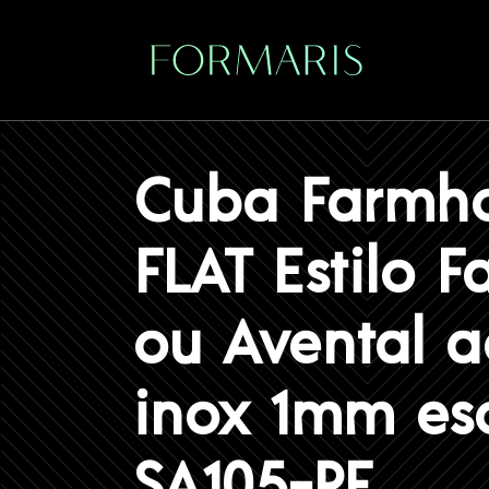
Início
/
Produtos
/
Gourmet
/
Cubas de Cozinha
/ Cuba F
Cuba Farmh
FLAT Estilo 
ou Avental a
inox 1mm es
SA105-PF