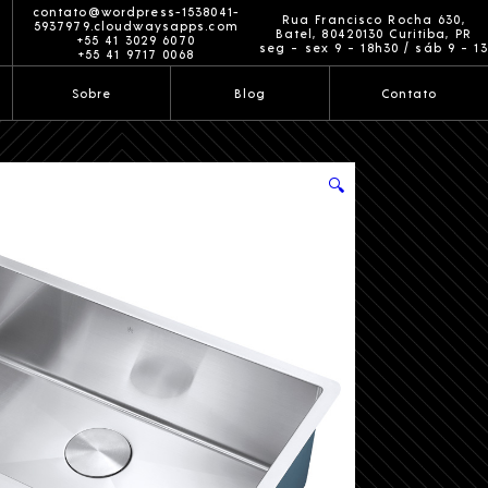
 escovado SA105-PF 75,49,8×22,8cm
contato@wordpress-1538041-
Rua Francisco Rocha 630,
5937979.cloudwaysapps.com
Batel, 80420130 Curitiba, PR
+55 41 3029 6070
seg ~ sex 9 ~ 18h30 / sáb 9 ~ 13
+55 41 9717 0068
Sobre
Blog
Contato
🔍