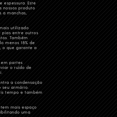
 espessura. Este
os nossos produto
s a manchas,
ais utilizado
 pias entre outros
ntos. Também
elo menos 18% de
, o que garante a
 em partes
viar o ruído de
i.
ontra a condensação
 seu armário.
ais tempo e também
NOME
ê tem mais espaço
sibilitando uma