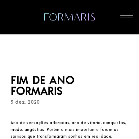
Contato
contato@wordpress-1538041-
5937979.cloudwaysapps.com
+55 41 3029 6070
Orçamento
+55 41 9717 0068
Rua Francisco Rocha 630, Batel, 80420130 Curitiba, PR
seg ~ sex 9 ~ 18h30 / sáb 9 ~ 13
NOME
FIM DE ANO
E-MAIL
FORMARIS
3 dez, 2020
ESTADO
Ano de sensações afloradas, ano de vitória, conquistas,
medo, angústias. Porém o mais importante foram os
MENSAGEM
sorrisos que transformaram sonhos em realidade,