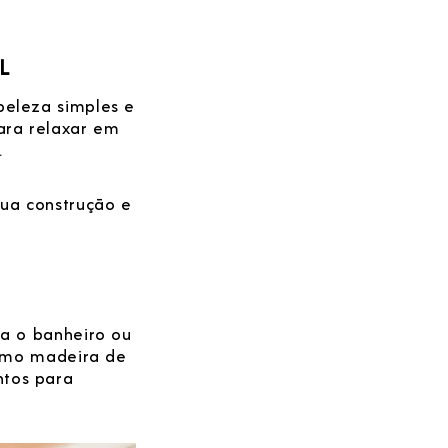
L
beleza simples e
ara relaxar em
.
sua construção e
ra o banheiro ou
como madeira de
ntos para