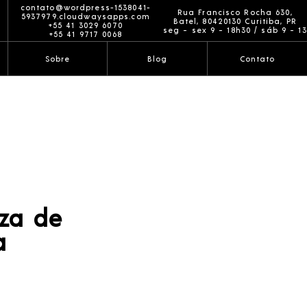
contato@wordpress-1538041-
Rua Francisco Rocha 630,
5937979.cloudwaysapps.com
Batel, 80420130 Curitiba, PR
+55 41 3029 6070
seg ~ sex 9 ~ 18h30 / sáb 9 ~ 13
+55 41 9717 0068
Sobre
Blog
Contato
eza de
a